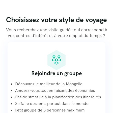
Découvrez la
Découvrez une
Découvrez une
Découvrez la
Découvrez une
Découvrez une
Découvrez la
Découvrez une
Découvrez une
Découvrez les
Découvrez les
Découvrez les
Découvrez le
Découvrez le
Découvrez le
mode de vie nomade
contrastes naturels
mode de vie nomade
contrastes naturels
mode de vie nomade
contrastes naturels
nature intacte
nature intacte
nature intacte
MONGOLIE
MONGOLIE
MONGOLIE
histoire riche
histoire riche
histoire riche
Choisissez votre style de voyage
Vous recherchez une visite guidée qui correspond à
vos centres d'intérêt et à votre emploi du temps ?
Rejoindre un groupe
Découvrez le meilleur de la Mongolie
Amusez-vous tout en faisant des économies
Pas de stress lié à la planification des itinéraires
Se faire des amis partout dans le monde
Petit groupe de 5 personnes maximum